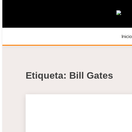
Saltar
al
contenido
JAVIER MENDE
Inici
Etiqueta:
Bill Gates